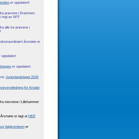
tsiden
er oppdatert!
fra prøvene i Drammen
i regi av NFF
fra alle tre prøvene i
d
 ekstraordinært årsmøte er
 oppdatert
dningen
er oppdatert.
erer
Juniorlandslaget 2026
prøveveiledning for Kreativ
fra stevnene i Lillehammer
 Årsmøte er lagt ut
HER
 og Valgkomiteen
er