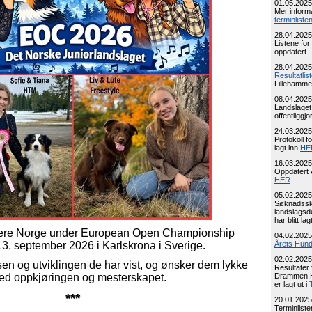
01.05.2025
Mer informa
terminliste
28.04.2025
Listene for
oppdatert
28.04.2025
Resultatlist
Lillehamme
08.04.2025
Landslaget 
offentliggjo
24.03.2025
Protokoll f
lagt inn
HE
16.03.2025
Oppdatert 
HER
05.02.2025
Søknadssk
landslagsd
har blitt lag
tere Norge under European Open Championship
04.02.2025
3. september 2026 i Karlskrona i Sverige.
Årets Hun
02.02.2025
tsen og utviklingen de har vist, og ønsker dem lykke
Resultater 
med oppkjøringen og mesterskapet.
Drammen H
er lagt ut i
***
20.01.2025
Terminlist