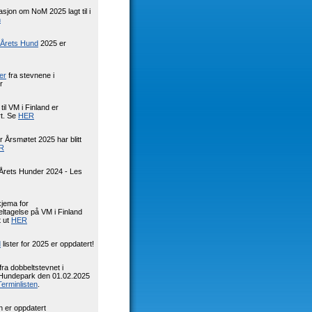
sjon om NoM 2025 lagt til i
n
Årets Hund
2025 er
er
fra stevnene i
r
til VM i Finland er
rt. Se
HER
or Årsmøtet 2025 har blitt
R
Årets Hunder 2024 - Les
jema for
eltagelse på VM i Finland
t ut
HER
d
lister for 2025 er oppdatert!
fra dobbeltstevnet i
undepark den 01.02.2025
Terminlisten
.
en er oppdatert