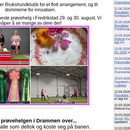
Championa
er Brukshundklubb for et flott arrangement, og til
21.06.2026
dommerne for innsatsen.
Resultater
hundepark 
 neste prøvehelg i Fredrikstad 29. og 30. august. Vi
25.05.2026
håper å se mange av dere der!
Resultater
Fredriksta
14.05.2026
Referat
fra
lagt inn
13.05.2026
KG 2026
er
24.04.2026
Prøveveile
20.04.2026
Vi present
18.04.2026
Oppdatert
Lydighet
12.04.2026
Resultater
er lagt inn
22.03.2026
Referat fra
19.03.2026
Styret, KG
 prøvehelgen i Drammen over...
oppdatert.
l alle som deltok og koste seg på banen.
13.03.2026