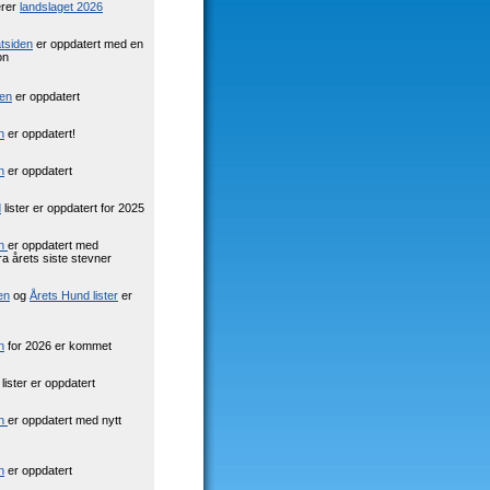
erer
landslaget 2026
tsiden
er oppdatert med en
on
ten
er oppdatert
n
er oppdatert!
n
er oppdatert
d
lister er oppdatert for 2025
en
er oppdatert med
fra årets siste stevner
en
og
Årets Hund lister
er
n
for 2026 er kommet
lister er oppdatert
en
er oppdatert med nytt
n
er oppdatert