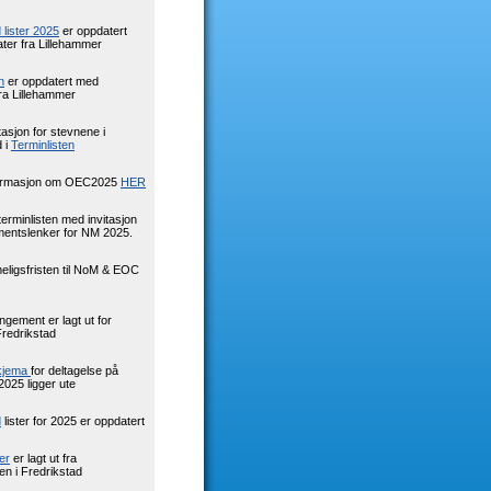
lister 2025
er oppdatert
ter fra Lillehammer
n
er oppdatert med
fra Lillehammer
itasjon for stevnene i
 i
Terminlisten
nformasjon om OEC2025
HER
erminlisten med invitasjon
entslenker for NM 2025.
eligsfristen til NoM & EOC
angement er lagt ut for
Fredrikstad
kjema
for deltagelse på
2025 ligger ute
d
lister for 2025 er oppdatert
er
er lagt ut fra
en i Fredrikstad