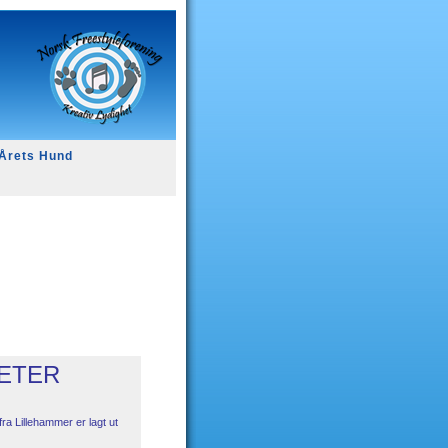
Årets Hund
g
ETER
fra Lillehammer er lagt ut