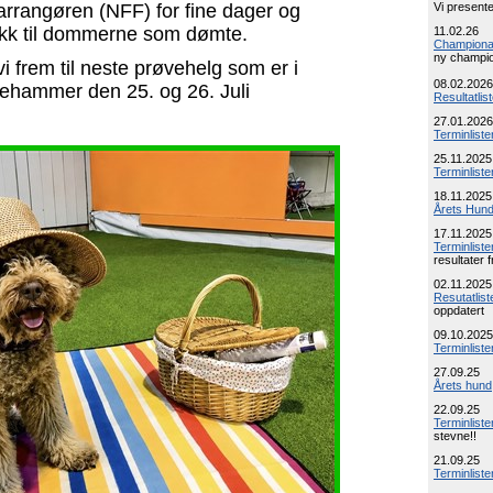
 arrangøren (NFF) for fine dager og
Vi present
akk til dommerne som dømte.
11.02.26
Championa
ny champi
i frem til neste prøvehelg som er i
08.02.2026
llehammer den 25. og 26. Juli
Resultatlis
27.01.2026
Terminliste
25.11.2025
Terminliste
18.11.2025
Årets Hun
17.11.2025
Terminlist
resultater 
02.11.2025
Resutatlist
oppdatert
09.10.2025
Terminliste
27.09.25
Årets hund
22.09.25
Terminlist
stevne!!
21.09.25
Terminliste