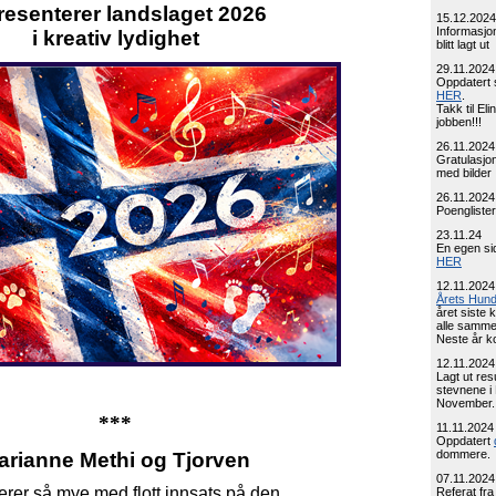
resenterer landslaget 2026
15.12.2024
Informasj
i kreativ lydighet
blitt lagt ut
29.11.2024
Oppdatert s
HER
.
Takk til El
jobben!!!
26.11.2024
Gratulasjone
med bilder
26.11.2024
Poenglister 
23.11.24
En egen sid
HER
12.11.2024
Årets Hun
året siste 
alle sammen
Neste år k
12.11.2024
Lagt ut resu
stevnene i
November.
***
11.11.2024
Oppdatert
dommere.
arianne Methi og Tjorven
07.11.2024
erer så mye med flott innsats på den
Referat fra