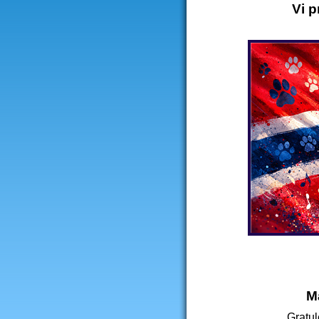
Vi p
M
Gratul