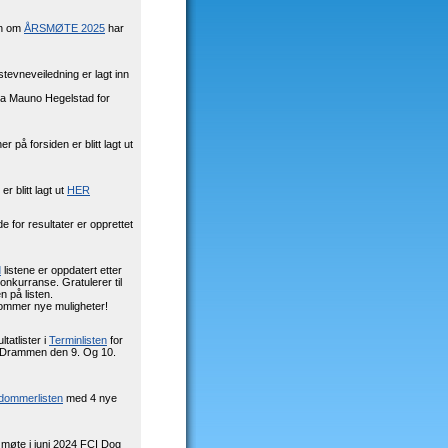
on om
ÅRSMØTE 2025
har
tevneveiledning er lagt inn
ina Mauno Hegelstad for
r på forsiden er blitt lagt ut
er blitt lagt ut
HER
e for resultater
er opprettet
d
listene er oppdatert etter
konkurranse. Gratulerer til
 på listen.
ommer nye muligheter!
ltatlister i
Terminlisten
for
 Drammen den 9. Og 10.
dommerlisten
med 4 nye
 møte i juni 2024 FCI Dog