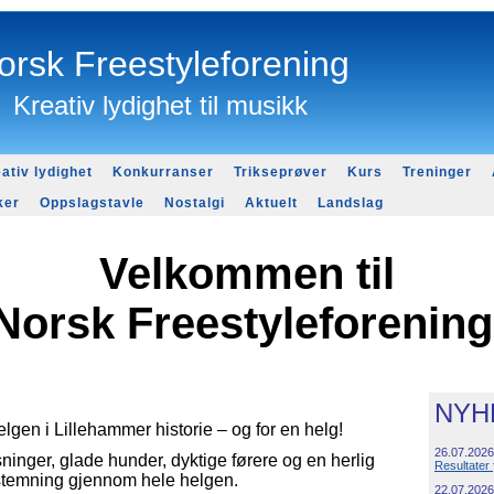
orsk Freestyleforening
Kreativ lydighet til musikk
ativ lydighet
Konkurranser
Trikseprøver
Kurs
Treninger
ker
Oppslagstavle
Nostalgi
Aktuelt
Landslag
Velkommen til
Norsk Freestyleforenin
NYH
lgen i Lillehammer historie – og for en helg!
26.07.2026
ninger, glade hunder, dyktige førere og en herlig
Resultater
stemning gjennom hele helgen.
22.07.2026