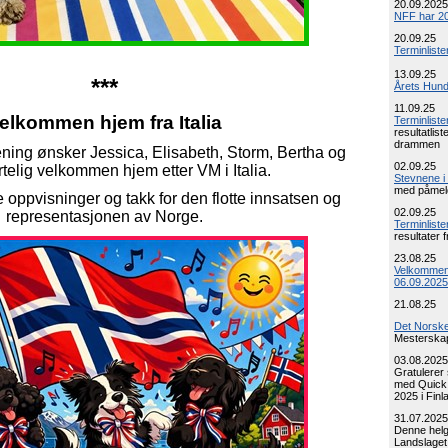
20.09.2025
NFF har 20
20.09.25
Terminliste
13.09.25
***
Årets Hund 
11.09.25
elkommen hjem fra Italia
Terminlist
resultatlis
drammen
ning ønsker Jessica, Elisabeth, Storm, Bertha og
02.09.25
telig velkommen hjem etter VM i Italia.
Stevnene 
med påmel
 oppvisninger og takk for den flotte innsatsen og
02.09.25
representasjonen av Norge.
Terminliste
resultater
23.08.25
Velkommen 
06.09.2025
21.08.25
Det Norske
Mesterskap 
03.08.2025
Gratulerer 
med Quick 
2025 i Fin
31.07.2025
Denne helg
Landslaget