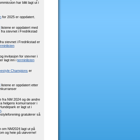
mission har blitt lagt ut i
n
for 2025 er oppdatert.
d
listene er oppdatert med
 fra stevnet i Fredrikstad
fra stevnet i Fredrikstad er
rminlisten
g invitasjon for stevner i
r lagt inn i
terminlisten
eestyle Champions
er
d
listene er oppdatert etter
nkurranser
e fra NM 2024 og de andre
ra helgens komurranser i
ndepark er lagt ut i
n
.
styleforening gratulerer så
n om NM2024 lagt ut på
Kom og heie på utøverne!