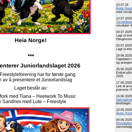
24.07.25
Årets Hund 
med resulta
14.07.2025
Terminliste
resultater 
04.07.2025
Lagt ut inv
Heia Norge!
Haugesund
02.07.2025
Lagt ut i
***
29.06.2025
Oppdatert t
og arangem
senterer Juniorlandslaget 2026
26.06.2025
Endret påm
Freestyleforening har for første gang
2025
 av å presentere et Juniorlandslag
17.06.2025
Link til arr
Laget består av:
prøvene i 
Mork med Tiana – Heelwork To Music
16.06.2025
Søknadss
v Sandnes med Lute – Freestyle
landslaget 
10.06.2025
Årets Hun
09.06.2025
Resultatlist
stevnehelg