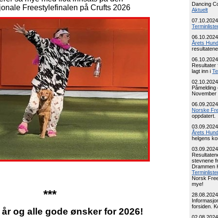
Dancing Com
jonale Freestylefinalen på Crufts 2026
Aktuelt
07.10.2024
Terminliste
06.10.2024
Årets Hun
resultatene
06.10.2024
Resultater 
lagt inn i
Te
02.10.2024
Påmelding o
November e
06.09.2024
Norske Fr
oppdatert.
03.09.2024
Årets Hun
helgens ko
03.09.2024
Resultaten
stevnene f
Drammen Hu
Terminliste
Norsk Free
mye!
***
28.08.2024
Informasjo
forsiden. 
 år og alle gode ønsker for 2026!
02.08.2024