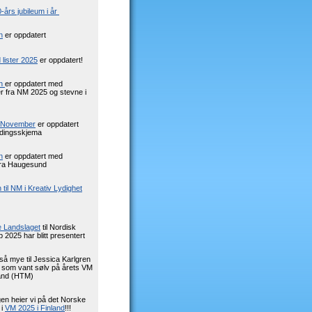
-års jubileum i år
n
er oppdatert
lister 2025
er oppdatert!
en
er oppdatert med
ter fra NM 2025 og stevne i
i November
er oppdatert
dingsskjema
n
er oppdatert med
 fra Haugesund
til NM i Kreativ Lydighet
 Landslaget
til Nordisk
2025 har blitt presentert
så mye til Jessica Karlgren
som vant sølv på årets VM
land (HTM)
en heier vi på det Norske
 i
VM 2025 i Finland
!!!