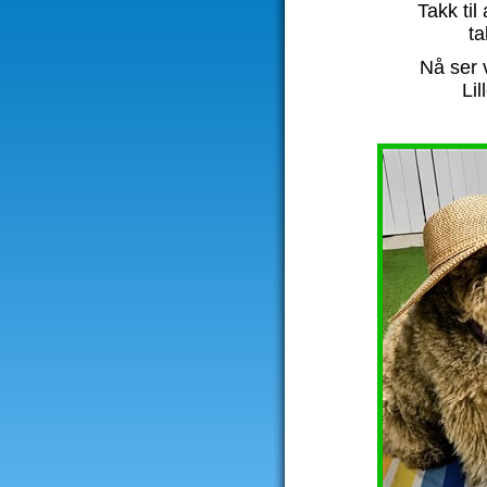
Takk til
t
Nå ser v
Li