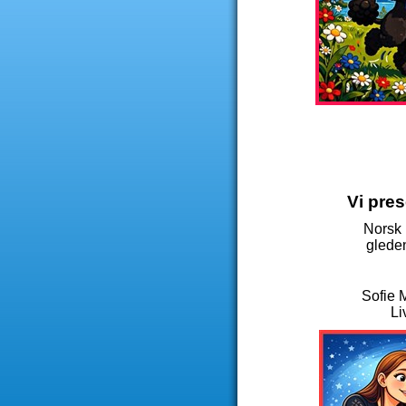
Vi pre
Norsk 
gleden
Sofie 
Li