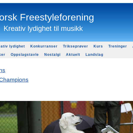
orsk Freestyleforening
Kreativ lydighet til musikk
ativ lydighet
Konkurranser
Trikseprøver
Kurs
Treninger
ker
Oppslagstavle
Nostalgi
Aktuelt
Landslag
ns
 Champions